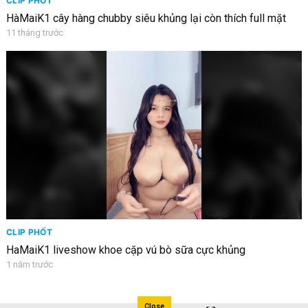
CLIP PHỐT
HàMaiK1 cây hàng chubby siêu khủng lại còn thích full mặt
11 tháng trước
CLIP PHỐT
HaMaiK1 liveshow khoe cặp vú bò sữa cực khủng
1 năm trước
Close