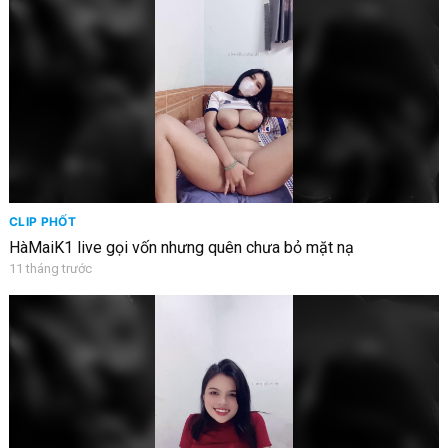
CLIP PHỐT
HàMaiK1 live gọi vốn nhưng quên chưa bỏ mặt nạ
11 tháng trước