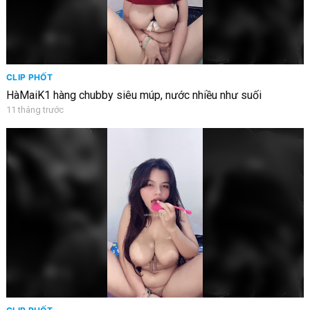
CLIP PHỐT
HàMaiK1 hàng chubby siêu múp, nước nhiều như suối
11 tháng trước