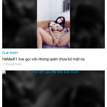
CLIP PHỐT
HàMaiK1 live gọi vốn nhưng quên chưa bỏ mặt nạ
11 tháng trước