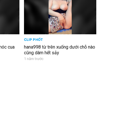
CLIP PHỐT
móc cua
hana998 từ trên xuống dưới chỗ nào
cũng dâm hết sảy
1 năm trước