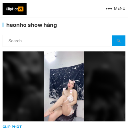
MENU
heonho show hàng
CLIP PHỐT