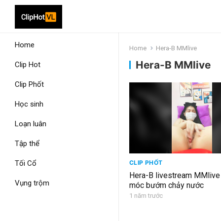
Home
Home
Hera-B MMlive
Hera-B MMlive
Clip Hot
Clip Phốt
Học sinh
Loạn luân
Tập thể
Tối Cổ
CLIP PHỐT
Hera-B livestream MMlive
Vụng trộm
móc bướm chảy nước
1 năm trước