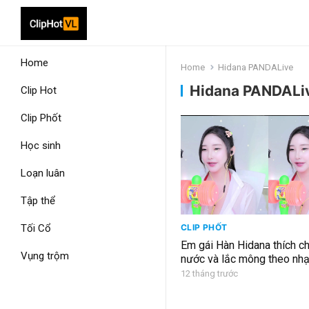
Home
Home
Hidana PANDALive
Hidana PANDALi
Clip Hot
Clip Phốt
Học sinh
Loạn luân
Tập thể
Tối Cổ
CLIP PHỐT
Em gái Hàn Hidana thích c
Vụng trộm
nước và lắc mông theo nha
12 tháng trước