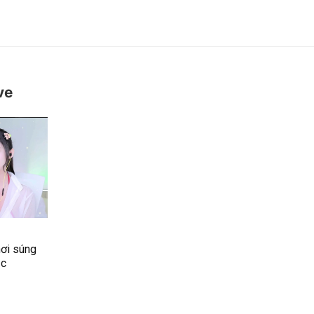
ve
hơi súng
̣c