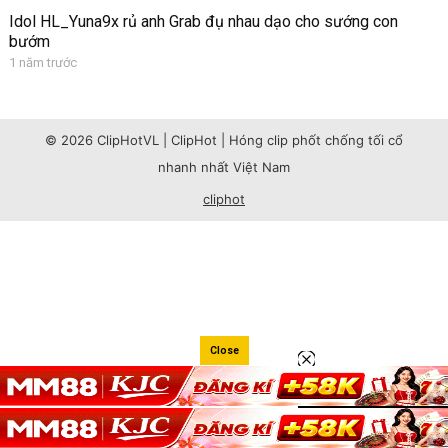
Idol HL_Yuna9x rủ anh Grab đụ nhau dạo cho sướng con
bướm
1 năm trước
© 2026 ClipHotVL | ClipHot | Hóng clip phốt chống tối cổ
nhanh nhất Việt Nam
cliphot
Close