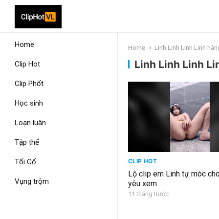
Home
Home
Linh Linh Linh Linh hàn
Linh Linh Linh L
Clip Hot
Clip Phốt
Học sinh
Loạn luân
Tập thể
Tối Cổ
CLIP HOT
Lộ clip em Linh tự móc ch
Vụng trộm
yêu xem
11 tháng trước