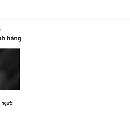
g
inh hàng
o người