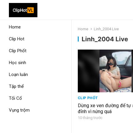
Home
Home
Linh_2004 Live
Linh_2004 Live
Clip Hot
Clip Phốt
Học sinh
Loạn luân
Tập thể
Tối Cổ
CLIP PHỐT
Dừng xe ven đường để tự 
Vụng trộm
đỉnh vì nứng quá
10 tháng trước