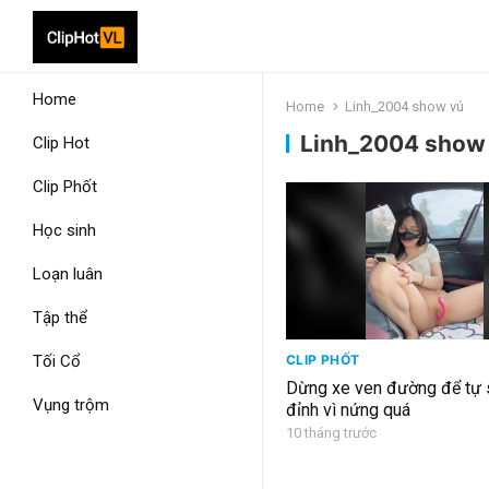
Home
Home
Linh_2004 show vú
Linh_2004 show
Clip Hot
Clip Phốt
Học sinh
Loạn luân
Tập thể
Tối Cổ
CLIP PHỐT
Dừng xe ven đường để tự 
Vụng trộm
đỉnh vì nứng quá
10 tháng trước