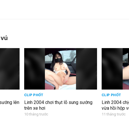
 vú
CLIP PHỐT
CLIP PHỐT
sướng lên
Linh 2004 chơi thụt lỗ sung sướng
Linh 2004 chịc
trên xe hơi
vừa hồi hộp 
10 tháng trước
11 tháng trước