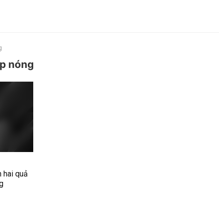
g
ip nóng
 hai quả
ng