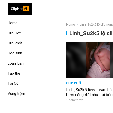
Home
Home
Linh_Su2k5 lộ clip nón
Linh_Su2k5 lộ cl
Clip Hot
Clip Phốt
Học sinh
Loạn luân
Tập thể
Tối Cổ
CLIP PHỐT
Linh_Su2k5 livestream bán
Vụng trộm
bưởi căng đét như trái bó
1 năm trước