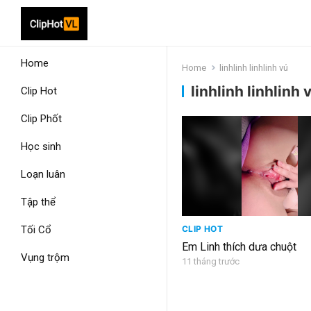
Home
Home
linhlinh linhlinh vú
linhlinh linhlinh 
Clip Hot
Clip Phốt
Học sinh
Loạn luân
Tập thể
Tối Cổ
CLIP HOT
Em Linh thích dưa chuột
Vụng trộm
11 tháng trước