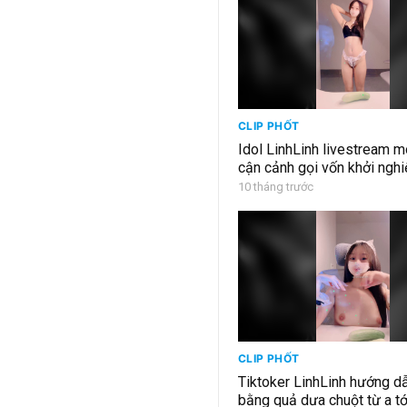
CLIP PHỐT
Idol LinhLinh livestream 
cận cảnh gọi vốn khởi nghi
10 tháng trước
CLIP PHỐT
Tiktoker LinhLinh hướng d
bằng quả dưa chuột từ a tớ