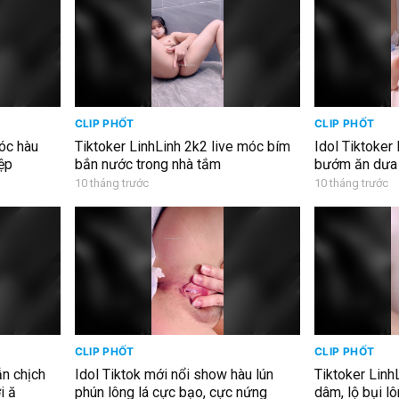
CLIP PHỐT
CLIP PHỐT
móc hàu
Tiktoker LinhLinh 2k2 live móc bím
Idol Tiktoker
ệp
bắn nước trong nhà tắm
bướm ăn dưa
10 tháng trước
10 tháng trước
CLIP PHỐT
CLIP PHỐT
ẫn chịch
Idol Tiktok mới nổi show hàu lún
Tiktoker Linh
i ă
phún lông lá cực bạo, cực nứng
dâm, lộ bụi l