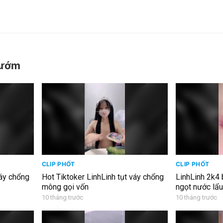
bướm
CLIP PHỐT
CLIP PHỐT
váy chổng
Hot Tiktoker LinhLinh tụt váy chổng
LinhLinh 2k4 
mông gọi vốn
ngọt nước lẩu
10 tháng trước
10 tháng trước