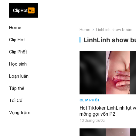
Home
Home
LinhLinh show bướm
LinhLinh show 
Clip Hot
Clip Phốt
Học sinh
Loạn luân
Tập thể
Tối Cổ
CLIP PHỐT
Hot Tiktoker LinhLinh tụt 
Vụng trộm
mông gọi vốn P2
10 tháng trước