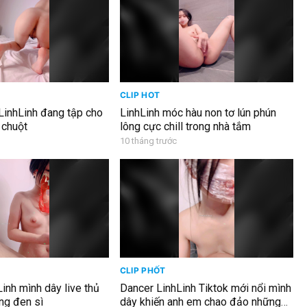
CLIP HOT
 LinhLinh đang tập cho
LinhLinh móc hàu non tơ lún phún
 chuột
lông cực chill trong nhà tắm
10 tháng trước
CLIP PHỐT
Linh mình dây live thủ
Dancer LinhLinh Tiktok mới nổi mình
ông đen sì
dây khiến anh em chao đảo những