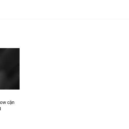
how cận
g