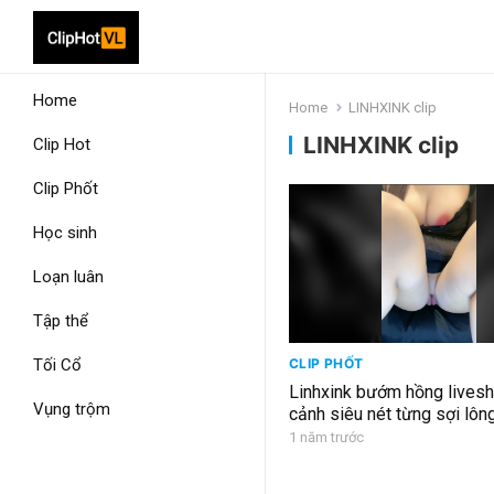
Home
Home
LINHXINK clip
LINHXINK clip
Clip Hot
Clip Phốt
Học sinh
Loạn luân
Tập thể
Tối Cổ
CLIP PHỐT
Linhxink bướm hồng lives
Vụng trộm
cảnh siêu nét từng sợi lôn
1 năm trước