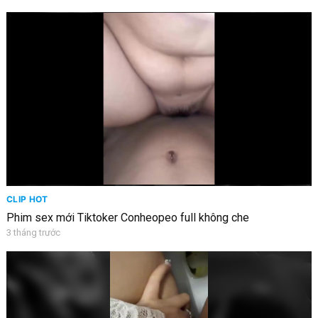
CLIP HOT
Phim sex mới Tiktoker Conheopeo full không che
3 tháng trước