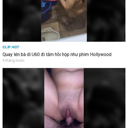
CLIP HOT
Quay lén bà dì U60 đi tắm hồi hộp như phim Hollywood
3 tháng trước