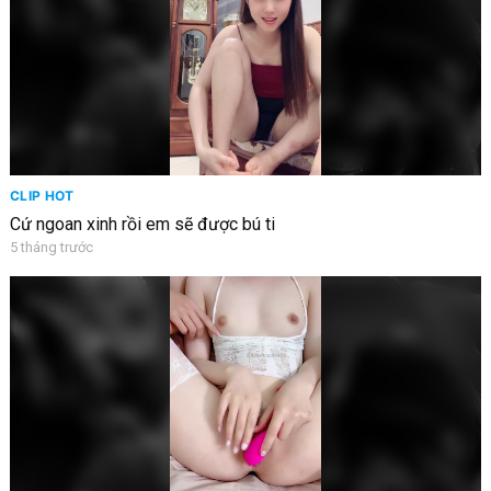
CLIP HOT
Cứ ngoan xinh rồi em sẽ được bú ti
5 tháng trước