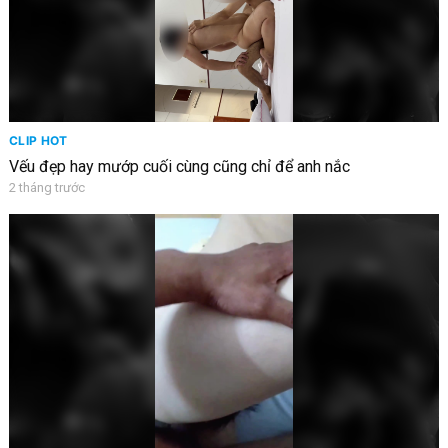
CLIP HOT
Vếu đẹp hay mướp cuối cùng cũng chỉ để anh nắc
2 tháng trước