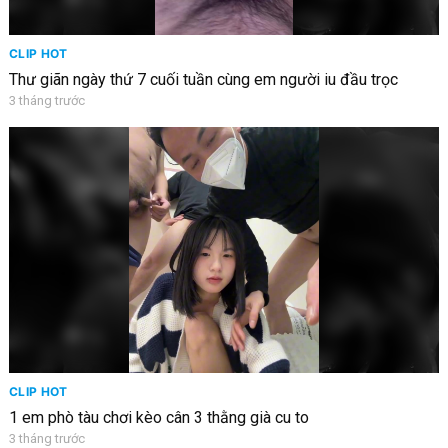
CLIP HOT
Thư giãn ngày thứ 7 cuối tuần cùng em người iu đầu trọc
3 tháng trước
CLIP HOT
1 em phò tàu chơi kèo cân 3 thằng già cu to
3 tháng trước