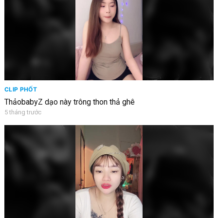
CLIP PHỐT
ThảobabyZ dạo này trông thon thả ghê
5 tháng trước