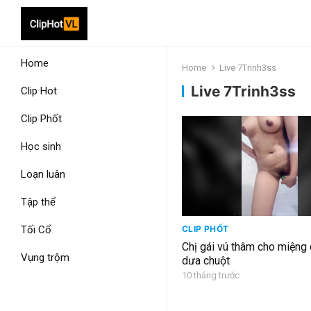
Home
Home
Live 7Trinh3ss
Live 7Trinh3ss
Clip Hot
Clip Phốt
Học sinh
Loạn luân
Tập thể
Tối Cổ
CLIP PHỐT
Chị gái vú thâm cho miệng
Vụng trộm
dưa chuột
10 tháng trước