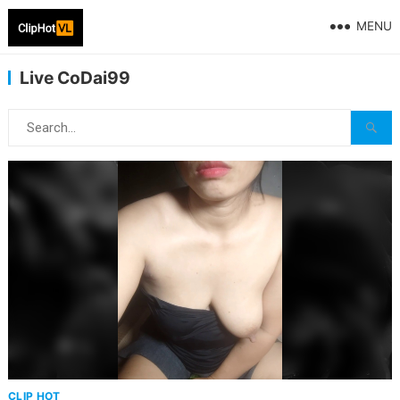
MENU
Live CoDai99
CLIP HOT