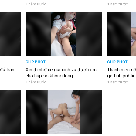
1 năm trước
1 năm trước
CLIP PHỐT
CLIP PHỐT
ã tràn
Xin đi nhờ xe gái xinh và được em
Thanh niên s
cho húp sò không lông
gạ tình public k
1 năm trước
1 năm trước