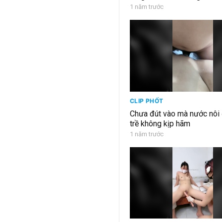
1 năm trước
CLIP PHỐT
Chưa đút vào mà nước nôi đ
trề không kịp hãm
1 năm trước