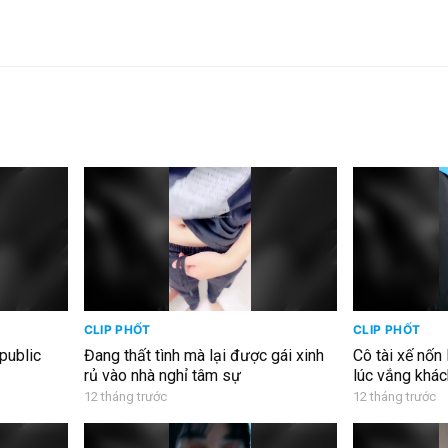
CLIP PHỐT
CLIP PHỐT
 public
Đang thất tình mà lại được gái xinh
Cô tài xế nốn
rủ vào nhà nghỉ tâm sự
lúc vắng khá
12 tháng trước
12 tháng trước