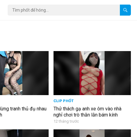
CLIP PHỐT
 lừng tranh thủ đụ nhau
Thử thách gạ anh xe ôm vào nhà
ch
nghỉ chơi trò thằn lằn bám kính
12 tháng trước