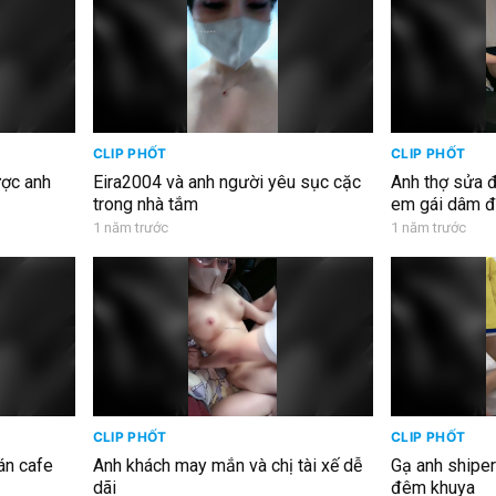
CLIP PHỐT
CLIP PHỐT
ợc anh
Eira2004 và anh người yêu sục cặc
Anh thợ sửa đ
trong nhà tắm
em gái dâm đ
1 năm trước
1 năm trước
CLIP PHỐT
CLIP PHỐT
án cafe
Anh khách may mắn và chị tài xế dễ
Gạ anh shiper 
dãi
đêm khuya