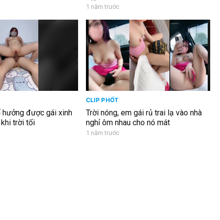
1 năm trước
CLIP PHỐT
ố hưởng được gái xinh
Trời nóng, em gái rủ trai lạ vào nhà
hi trời tối
nghỉ ôm nhau cho nó mát
1 năm trước