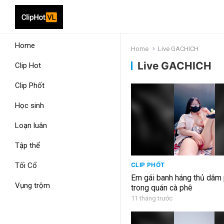
Home
Home
Live GACHICH
Live GACHICH
Clip Hot
Clip Phốt
Học sinh
Loạn luân
Tập thể
Tối Cổ
CLIP PHỐT
Em gái banh háng thủ dâm
Vụng trộm
trong quán cà phê
11 tháng trước