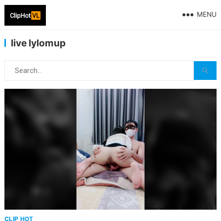
MENU
live lylomup
CLIP HOT