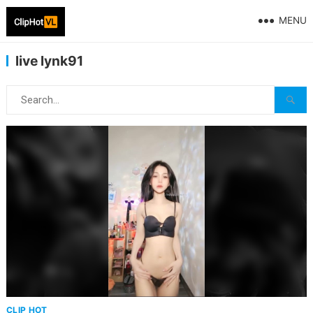
MENU
live lynk91
CLIP HOT