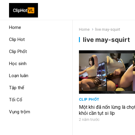
Home
Home
live may-squirt
live may-squirt
Clip Hot
Clip Phốt
Học sinh
Loạn luân
Tập thể
Tối Cổ
CLIP PHỐT
Một khi đã nốn lừng là chọ
Vụng trộm
khỏi cần tụt si líp
2 năm trước