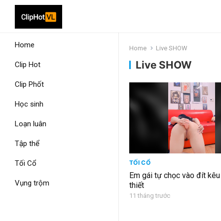
Home
Home
Live SHOW
Live SHOW
Clip Hot
Clip Phốt
Học sinh
Loạn luân
Tập thể
Tối Cổ
TỐI CỔ
Em gái tự chọc vào đít kê
Vụng trộm
thiết
11 tháng trước