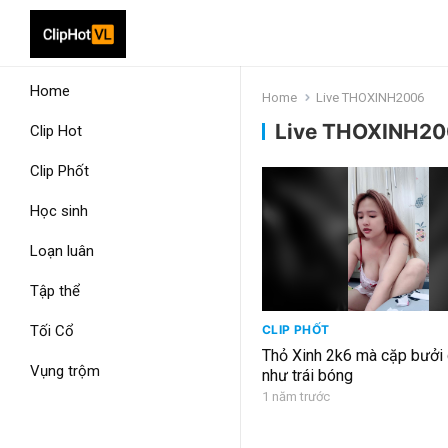
Home
Home
Live THOXINH2006
Live THOXINH2
Clip Hot
Clip Phốt
Học sinh
Loạn luân
Tập thể
Tối Cổ
CLIP PHỐT
Thỏ Xinh 2k6 mà cặp bưởi căng đét
Vụng trộm
như trái bóng
1 năm trước