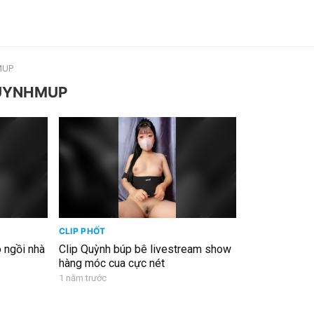
MUP
QUYNHMUP
CLIP PHỐT
 ngồi nhà
Clip Quỳnh búp bê livestream show
hàng móc cua cực nét
1 năm trước