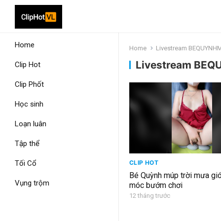
Home
Home
Livestream BEQUYNH
Livestream BE
Clip Hot
Clip Phốt
Học sinh
Loạn luân
Tập thể
Tối Cổ
CLIP HOT
Bé Quỳnh múp trời mưa gió
Vụng trộm
móc bướm chơi
12 tháng trước