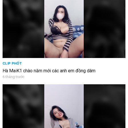
CLIP PHỐT
Hà MaiK1 chào năm mới các anh em đồng dâm
6 tháng trước