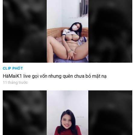
CLIP PHỐT
HàMaiK1 live gọi vốn nhưng quên chưa bỏ mặt nạ
11 tháng trước