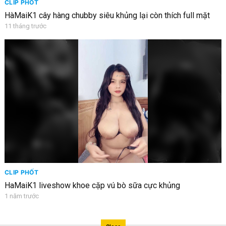
CLIP PHỐT
HàMaiK1 cây hàng chubby siêu khủng lại còn thích full mặt
11 tháng trước
CLIP PHỐT
HaMaiK1 liveshow khoe cặp vú bò sữa cực khủng
1 năm trước