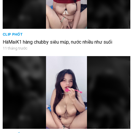
CLIP PHỐT
HàMaiK1 hàng chubby siêu múp, nước nhiều như suối
11 tháng trước