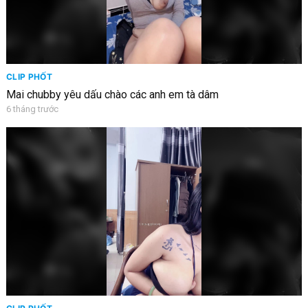
CLIP PHỐT
Mai chubby yêu dấu chào các anh em tà dâm
6 tháng trước