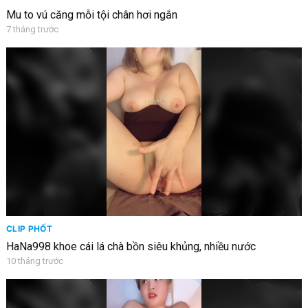
Mu to vú căng mỗi tội chân hơi ngắn
7 tháng trước
CLIP PHỐT
HaNa998 khoe cái lá chà bồn siêu khủng, nhiều nước
10 tháng trước