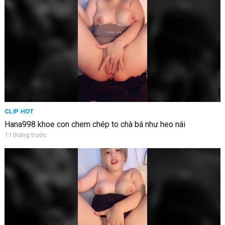
CLIP HOT
Hana998 khoe con chem chép to chà bá như heo nái
11 tháng trước