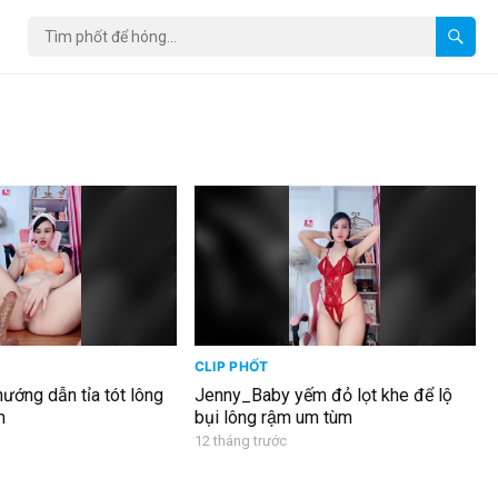
CLIP PHỐT
́ng dẫn tỉa tót lông
Jenny_Baby yếm đỏ lọt khe để lộ
m
bụi lông rậm um tùm
12 tháng trước