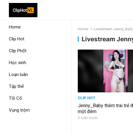
Home
Home
Livestream Jenny_Bab
Livestream Jenn
Clip Hot
Clip Phốt
Học sinh
Loạn luân
Tập thể
Tối Cổ
CLIP HOT
Jenny_Baby thèm trai trẻ đ
Vụng trộm
một đêm
3 tuần trước