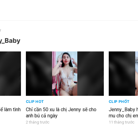
y
y_Baby
CLIP HOT
CLIP PHỐT
ể làm tình
Chỉ cần 50 xu là chị Jenny sẽ cho
Jenny_Baby hươ
anh bú cả ngày
mu cho chị e
2 tháng trước
11 tháng trước