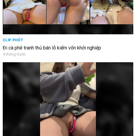
CLIP PHỐT
Đi cà phê tranh thủ bán lỗ kiếm vốn khởi nghiệp
4 tháng trước