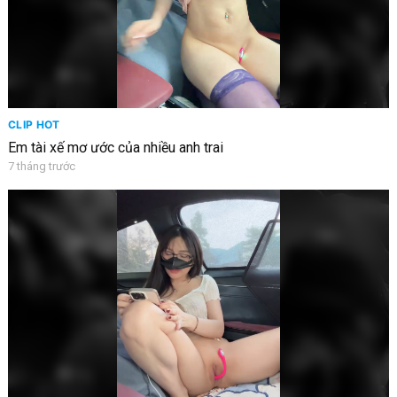
CLIP HOT
Em tài xế mơ ước của nhiều anh trai
7 tháng trước