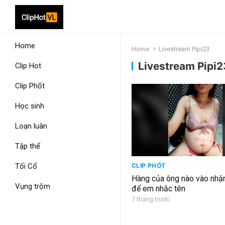
Home
Home
Livestream Pipi23
Livestream Pipi2
Clip Hot
Clip Phốt
Học sinh
Loạn luân
Tập thể
Tối Cổ
CLIP PHỐT
Hàng của ông nào vào nhận
Vụng trộm
để em nhắc tên
7 tháng trước