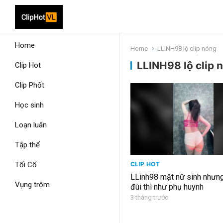
Home
Home
LLINH98 lộ clip nóng
LLINH98 lộ clip 
Clip Hot
Clip Phốt
Học sinh
Loạn luân
Tập thể
Tối Cổ
CLIP HOT
LLinh98 mặt nữ sinh nhưn
Vụng trộm
đùi thì như phụ huynh
3 tháng trước