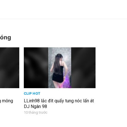
nóng
CLIP HOT
g mông
LLinh98 lắc đít quẩy tung nóc lấn át
DJ Ngân 98
10 tháng trước