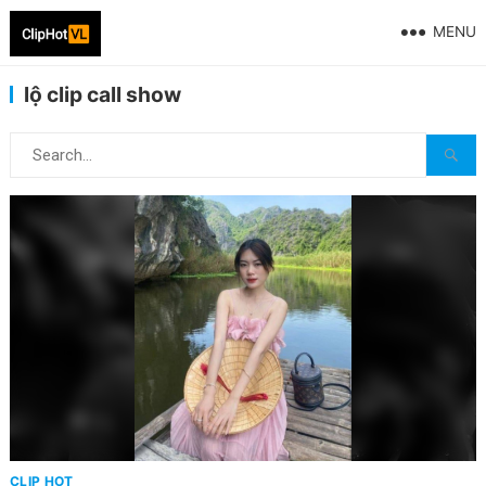
MENU
lộ clip call show
CLIP HOT