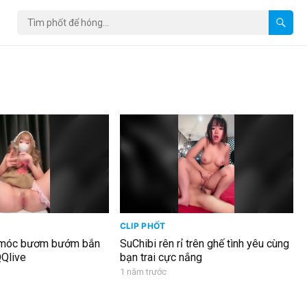
CLIP PHỐT
móc bươm bướm bắn
SuChibi rên rỉ trên ghế tình yêu cùng
QQlive
bạn trai cực nắng
1 năm trước