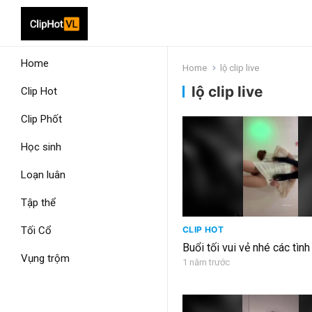
Home
Home
lộ clip live
lộ clip live
Clip Hot
Clip Phốt
Học sinh
Loạn luân
Tập thể
Tối Cổ
CLIP HOT
Buổi tối vui vẻ nhé các tìn
Vụng trộm
1 năm trước