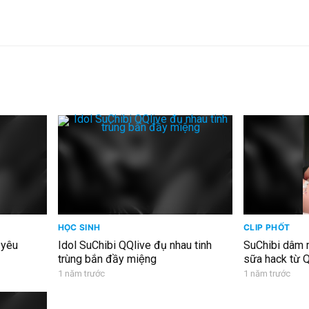
HỌC SINH
CLIP PHỐT
h yêu
Idol SuChibi QQlive đụ nhau tinh
SuChibi dâm 
trùng bắn đầy miệng
sữa hack từ 
1 năm trước
1 năm trước