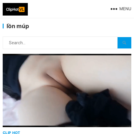
MENU
lồn múp
CLIP HOT