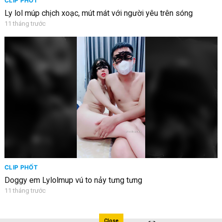
CLIP PHỐT
Ly lol múp chịch xoạc, mút mát với người yêu trên sóng
11 tháng trước
CLIP PHỐT
Doggy em Lylolmup vú to nảy tưng tưng
11 tháng trước
Close