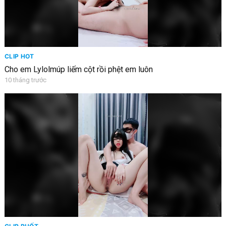
CLIP HOT
Cho em Lylolmúp liếm cột rồi phệt em luôn
10 tháng trước