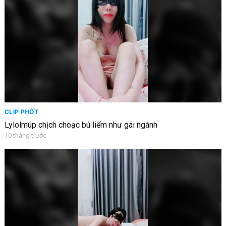
CLIP PHỐT
Lylolmúp chịch choạc bú liếm như gái ngành
10 tháng trước