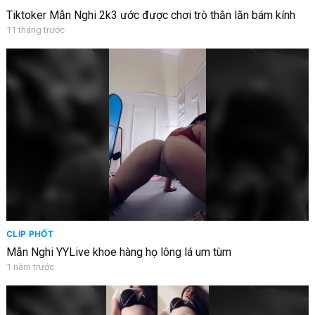
Tiktoker Mẫn Nghi 2k3 ước được chơi trò thằn lằn bám kính
11 tháng trước
CLIP PHỐT
Mẫn Nghi YYLive khoe hàng họ lông lá um tùm
1 năm trước