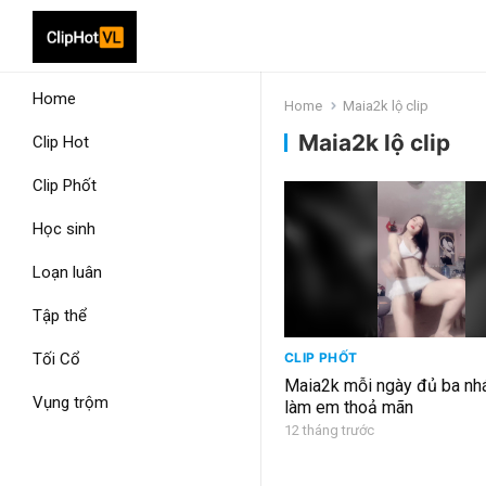
Home
Home
Maia2k lộ clip
Maia2k lộ clip
Clip Hot
Clip Phốt
Học sinh
Loạn luân
Tập thể
Tối Cổ
CLIP PHỐT
Maia2k mỗi ngày đủ ba nha
Vụng trộm
làm em thoả mãn
12 tháng trước