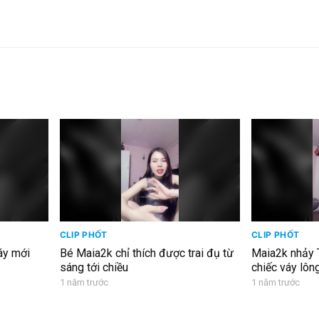
CLIP PHỐT
CLIP PHỐT
́y mới
Bé Maia2k chỉ thích được trai đụ từ
Maia2k nhảy 
sáng tới chiều
chiếc váy lôn
1 năm trước
1 năm trước