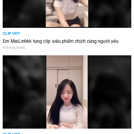
CLIP HOT
Em MaiLinhkk tung clip siêu phẩm chịch cùng người yêu
4 tháng trước