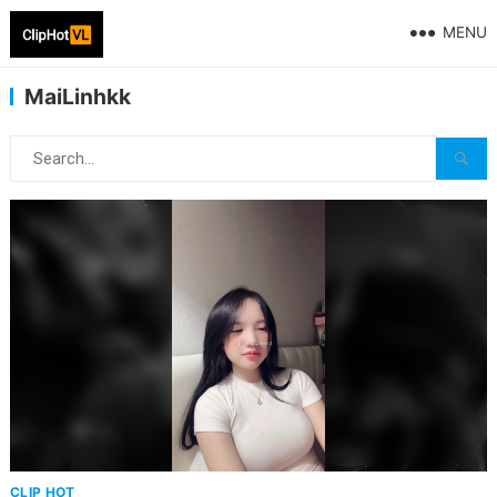
MENU
MaiLinhkk
CLIP HOT