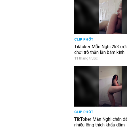
CLIP PHỐT
Tiktoker Mẫn Nghi 2k3 ướ
chơi trò thằn lằn bám kính
11 tháng trước
CLIP PHỐT
TikToker Mẫn Nghi chân dà
nhiều lông thích khẩu dâm