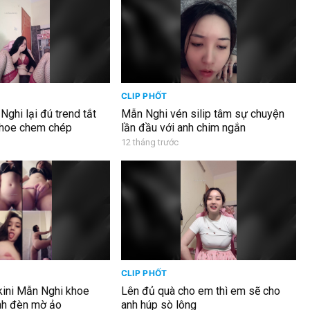
CLIP PHỐT
Nghi lại đú trend tắt
Mẫn Nghi vén silip tâm sự chuyện
khoe chem chép
lần đầu với anh chim ngắn
12 tháng trước
CLIP PHỐT
ikini Mẫn Nghi khoe
Lên đủ quà cho em thì em sẽ cho
nh đèn mờ ảo
anh húp sò lông