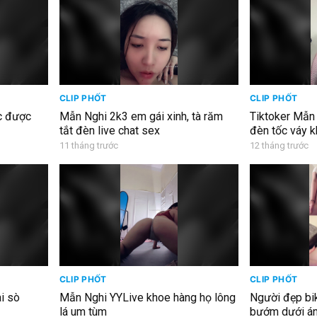
CLIP PHỐT
CLIP PHỐT
c được
Mẫn Nghi 2k3 em gái xinh, tà răm
Tiktoker Mẫn 
tắt đèn live chat sex
đèn tốc váy 
11 tháng trước
12 tháng trước
CLIP PHỐT
CLIP PHỐT
i sò
Mẫn Nghi YYLive khoe hàng họ lông
Người đẹp b
lá um tùm
bướm dưới á