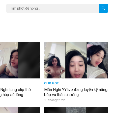
CLIP HOT
Nghi tung clip thử
Mẫn Nghi YYlive đang luyện kỹ năng
lạ húp sò lông
bóp vú thần chưởng
11 tháng trước