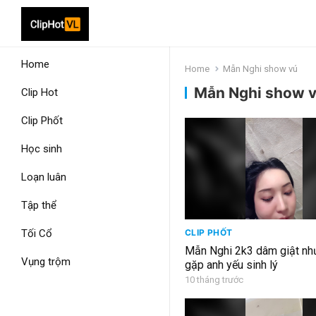
Home
Home
Mẫn Nghi show vú
Mẫn Nghi show 
Clip Hot
Clip Phốt
Học sinh
Loạn luân
Tập thể
Tối Cổ
CLIP PHỐT
Mẫn Nghi 2k3 dâm giật nh
Vụng trộm
gặp anh yếu sinh lý
10 tháng trước