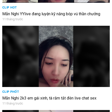
CLIP HOT
Mẫn Nghi YYlive đang luyện kỹ năng bóp vú thần chưởng
11 tháng trước
CLIP PHỐT
Mẫn Nghi 2k3 em gái xinh, tà răm tắt đèn live chat sex
11 tháng trước