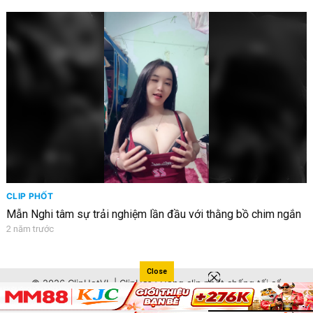
CLIP PHỐT
Mẫn Nghi tâm sự trải nghiệm lần đầu với thằng bồ chim ngắn
2 năm trước
Close
© 2026 ClipHotVL | ClipHot | Hóng clip phốt chống tối cổ
nhanh nhất Việt Nam