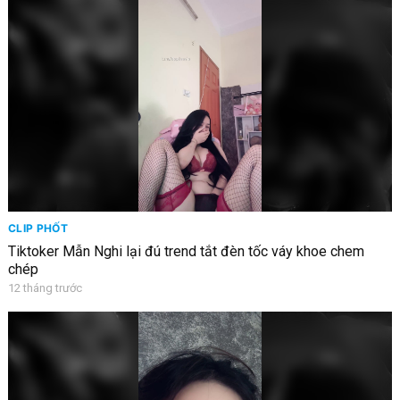
CLIP PHỐT
Tiktoker Mẫn Nghi lại đú trend tắt đèn tốc váy khoe chem
chép
12 tháng trước