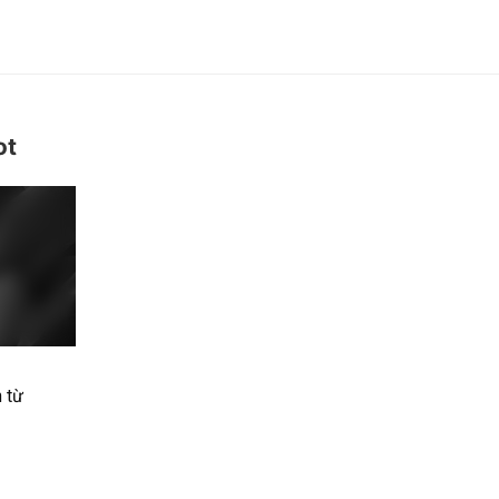
ot
 từ