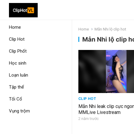
Home
Home
Mẫn Nhi lộ clip hot
Mẫn Nhi lộ clip h
Clip Hot
Clip Phốt
Học sinh
Loạn luân
Tập thể
Tối Cổ
CLIP HOT
Mẫn Nhi leak clip cực ngon
Vụng trộm
MMLive Livestream
2 năm trước