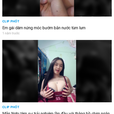
CLIP PHỐT
Em gái dâm nứng móc bướm bắn nước tùm lum
1 năm trước
CLIP PHỐT
Mẫn Nghi tâm sự trải nghiệm lần đầu với thằng bồ chim ngắn