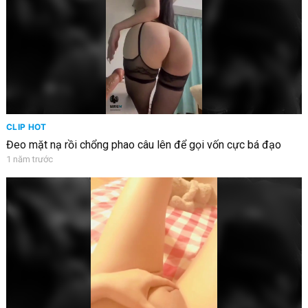
CLIP HOT
Đeo mặt nạ rồi chổng phao câu lên để gọi vốn cực bá đạo
1 năm trước