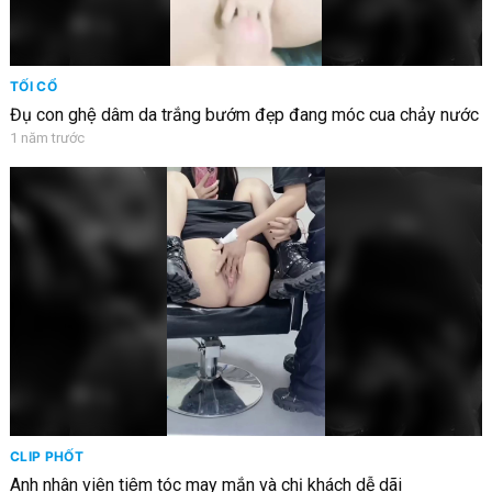
TỐI CỔ
Đụ con ghệ dâm da trắng bướm đẹp đang móc cua chảy nước
1 năm trước
CLIP PHỐT
Anh nhân viên tiệm tóc may mắn và chị khách dễ dãi