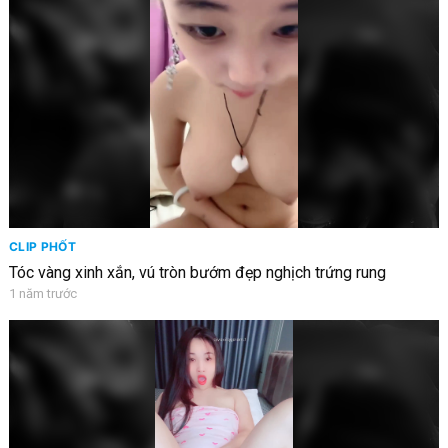
CLIP PHỐT
Tóc vàng xinh xắn, vú tròn bướm đẹp nghịch trứng rung
1 năm trước