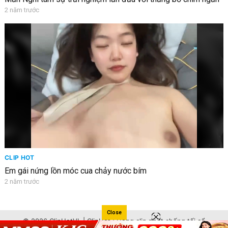
2 năm trước
CLIP HOT
Em gái nứng lồn móc cua chảy nước bím
2 năm trước
Close
© 2026 ClipHotVL | ClipHot | Hóng clip phốt chống tối cổ