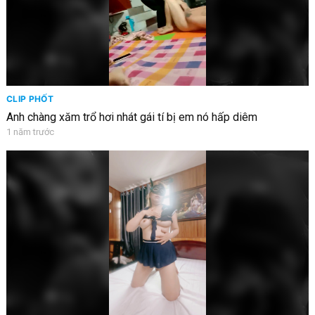
CLIP PHỐT
Anh chàng xăm trổ hơi nhát gái tí bị em nó hấp diêm
1 năm trước