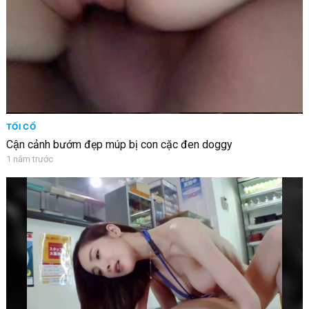
TỐI CỔ
Cận cảnh bướm đẹp múp bị con cặc đen doggy
1 năm trước