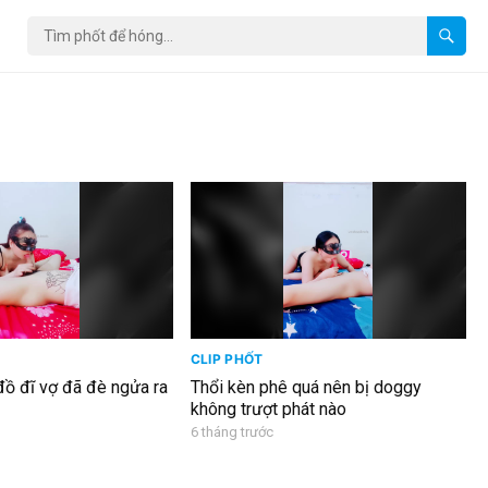
CLIP PHỐT
đồ đĩ vợ đã đè ngửa ra
Thổi kèn phê quá nên bị doggy
không trượt phát nào
6 tháng trước