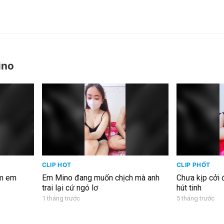
ino
CLIP HOT
CLIP PHỐT
àm em
Em Mino đang muốn chịch mà anh
Chưa kịp cởi 
trai lại cứ ngó lơ
hút tinh
1 tháng trước
5 tháng trước