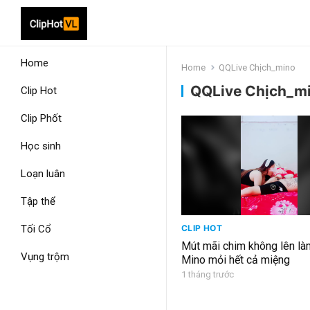
Home
Home
QQLive Chịch_mino
QQLive Chịch_m
Clip Hot
Clip Phốt
Học sinh
Loạn luân
Tập thể
Tối Cổ
CLIP HOT
Mút mãi chim không lên l
Vụng trộm
Mino mỏi hết cả miệng
1 tháng trước